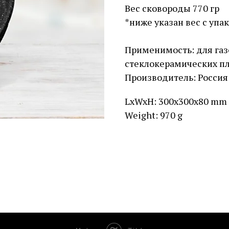
Вес сковороды 770 гр
*ниже указан вес с упа
Применимость: для газ
стеклокерамических п
Производитель: Россия
LxWxH: 300x300x80 mm
Weight: 970 g